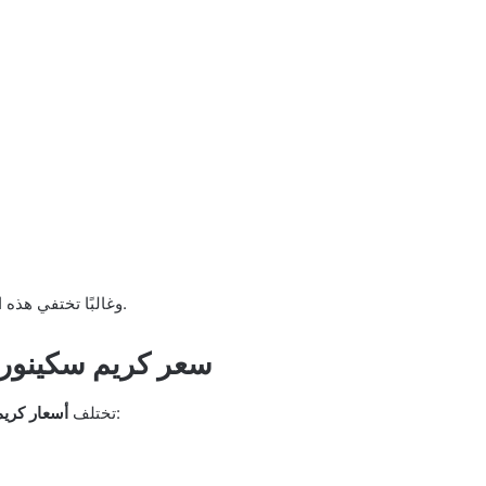
وغالبًا تختفي هذه الأعراض مع الاستمرار والالتزام بطريقة الاستخدام الصحيحة.
سعر كريم سكينوري
حسب البلد والصيدلية، وفيما يلي أسعار تقريبية:
تختلف
أسعار كري