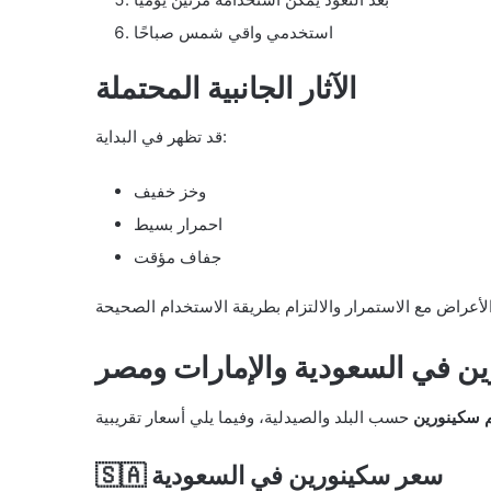
استخدمي واقي شمس صباحًا
الآثار الجانبية المحتملة
قد تظهر في البداية:
وخز خفيف
احمرار بسيط
جفاف مؤقت
ن في السعودية والإمارات ومصر
م سكينورين
🇸🇦 سعر سكينورين في السعودية