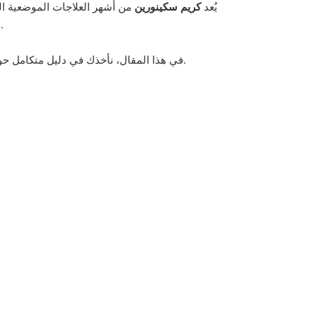
يُعد
كريم سكينورين
من أشهر العلاجات الموضعية الت
، وهو مكون معروف بقدرته على تحسين مظهر البشرة وتنقيتها دون التسبب في تهيج قوي مثل بعض العلاجات الأخرى.
، فوائدهما، طريقة الاستخدام الصحيحة، ومن يناسبهما، بالإضافة إلى الأسعار في الأسواق العربية.
في هذا المقال، نأخذك في دليل متكامل ح