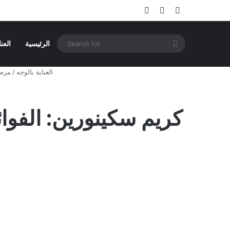
Log In
Random Article
Sidebar
Search
الرئيسية
العن
for
العناية بالوجه
/
مرط
كريم سكينورين: الفوا