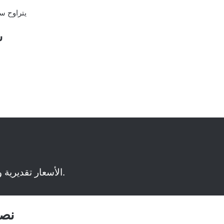
يتراوح س
📌 الأسعار تقديرية وقد تختلف حسب العروض أو الصيدلية.
نصا