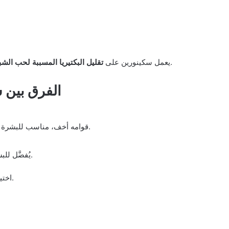
وتنظيم إفراز الدهون، مع تحسين ملمس البشرة تدريجيًا.
يعمل سكينورين على
تقليل البكتيريا المسببة لحب الش
الفرق بين 
قوامه أخف، مناسب للبشرة الدهنية والمختلطة، ويمتص بسرعة دون ترك أثر دهني.
يُفضَّل للبشرة العادية إلى الجافة، ويمنح ترطيبًا إضافيًا مع العلاج.
ومدى حساسيتها.
اختي