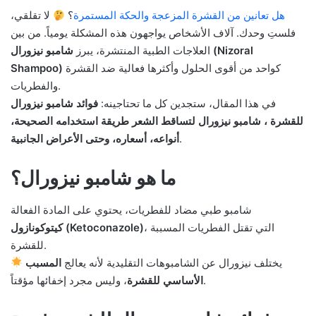
هل تعانين من القشرة المزعجة والحكة المستمرة
؟
لا تقلقي،
فلستِ وحدك. آلاف الأشخاص يواجهون هذه المشكلة يومياً. من بين
العلاجات الطبية المنتشرة، يبرز
شامبو نيزورال (Nizoral
كواحد من أقوى الحلول وأكثرها فعالية ضد القشرة
Shampoo)
والفطريات.
في هذا المقال، ستجدين كل ما تحتاجينه:
فوائد شامبو نيزورال
للقشرة ، شامبو نيزورال لتساقط الشعر طريقة استخدامه الصحيحة،
.
أنواعه، أسعاره، وحتى الأعراض الجانبية
ما هو شامبو نيزورال؟
شامبو طبي مضاد للفطريات، يحتوي على المادة الفعالة
، التي تقتل الفطريات المسببة
كيتوكونازول (Ketoconazole)
للقشرة.
يختلف نيزورال عن الشامبوهات التقليدية لأنه يعالج
المسبب
، وليس مجرد إخفائها مؤقتاً.
الأساسي للقشرة