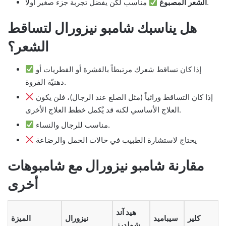
مناسب لكن يفضل تجربة جزء صغير أولاً.
الشعر المصبوغ
هل يناسبك شامبو نيزورال لتساقط
الشعر؟
إذا كان تساقط شعرك مرتبطاً بالقشرة أو الفطريات أو
دهنيّة الفروة.
إذا كان التساقط وراثياً (مثل الصلع عند الرجال)، فلن يكون
العلاج الأساسي لكنه قد يُكمل خطط العلاج الأخرى.
مناسب للرجال والنساء.
يحتاج لاستشارة الطبيب في حالات الحمل والرضاعة
مقارنة شامبو نيزورال مع شامبوهات
أخرى
هيد آند
كلير
سيباميد
نيزورال
الميزة
شولدرز