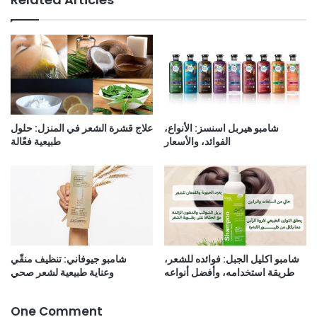
شامبو هيربل اسنسز: الأنواع،
علاج قشرة الشعر في المنزل: حلول
الفوائد، والأسعار
طبيعية فعّالة
شامبو اكليل الجبل: فوائده للشعر،
شامبو جيوفاني: تنظيف منقّي
طريقة استخدامه، وأفضل أنواعه
وعناية طبيعية لشعر صحي
One Comment