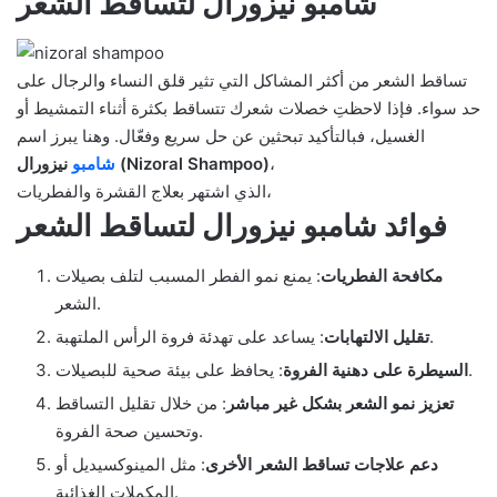
شامبو نيزورال لتساقط الشعر
تساقط الشعر من أكثر المشاكل التي تثير قلق النساء والرجال على
حد سواء. فإذا لاحظتِ خصلات شعرك تتساقط بكثرة أثناء التمشيط أو
الغسيل، فبالتأكيد تبحثين عن حل سريع وفعّال. وهنا يبرز اسم
،
نيزورال (Nizoral Shampoo)
شامبو
الذي اشتهر بعلاج القشرة والفطريات،
فوائد شامبو نيزورال لتساقط الشعر
مكافحة الفطريات
: يمنع نمو الفطر المسبب لتلف بصيلات
الشعر.
: يساعد على تهدئة فروة الرأس الملتهبة.
تقليل الالتهابات
: يحافظ على بيئة صحية للبصيلات.
السيطرة على دهنية الفروة
تعزيز نمو الشعر بشكل غير مباشر
: من خلال تقليل التساقط
وتحسين صحة الفروة.
دعم علاجات تساقط الشعر الأخرى
: مثل المينوكسيديل أو
المكملات الغذائية.